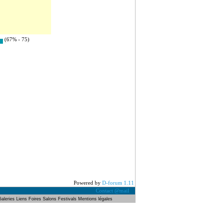
(67% - 75)
Powered by
D-forum 1.11
Contact @mail
Galeries
Liens
Foires Salons
Festivals
Mentions légales