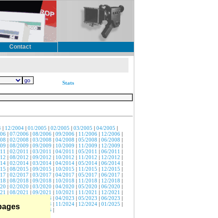
Contact
Stats
4
|
12/2004
|
01/2005
|
02/2005
|
03/2005
|
04/2005
|
006
|
07/2006
|
08/2006
|
09/2006
|
11/2006
|
12/2006
|
008
|
02/2008
|
03/2008
|
04/2008
|
05/2008
|
06/2008
|
009
|
08/2009
|
09/2009
|
10/2009
|
11/2009
|
12/2009
|
011
|
02/2011
|
03/2011
|
04/2011
|
05/2011
|
06/2011
|
012
|
08/2012
|
09/2012
|
10/2012
|
11/2012
|
12/2012
|
014
|
02/2014
|
03/2014
|
04/2014
|
05/2014
|
06/2014
|
015
|
08/2015
|
09/2015
|
10/2015
|
11/2015
|
12/2015
|
017
|
02/2017
|
03/2017
|
04/2017
|
05/2017
|
06/2017
|
018
|
08/2018
|
09/2018
|
10/2018
|
11/2018
|
12/2018
|
020
|
02/2020
|
03/2020
|
04/2020
|
05/2020
|
06/2020
|
021
|
08/2021
|
09/2021
|
10/2021
|
11/2021
|
12/2021
|
023
|
02/2023
|
03/2023
|
04/2023
|
05/2023
|
06/2023
|
024
|
09/2024
|
10/2024
|
11/2024
|
12/2024
|
01/2025
|
 pages
026
|
05/2026
|
07/2026
|