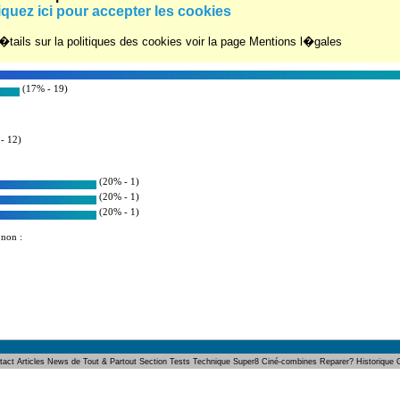
um :
iquez ici pour accepter les cookies
r�s : 8
tails sur la politiques des cookies voir la page Mentions l�gales
(17% - 19)
- 12)
(20% - 1)
(20% - 1)
(20% - 1)
 non :
tact
Articles
News de Tout & Partout
Section Tests
Technique Super8
Ciné-combines
Reparer?
Historique