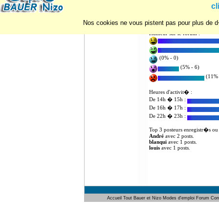
Statistiques d'utilisation du for
cl
Nombre de posts : 5
Nombre d'utilisateurs enregist
Nos cookies ne vous pistent pas pour plus de d�
Humeur sur le forum :
(0% - 0)
(5% - 6)
(11% 
Heures d'activit� :
De 14h � 15h :
De 16h � 17h :
De 22h � 23h :
Top 3 posteurs enregistr�s ou
André
avec 2 posts.
blanqui
avec 1 posts.
louis
avec 1 posts.
Accueil
Tout Bauer et Nizo
Modes d'emploi
Forum
Con