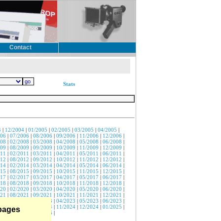
Contact
Stats
4
|
12/2004
|
01/2005
|
02/2005
|
03/2005
|
04/2005
|
006
|
07/2006
|
08/2006
|
09/2006
|
11/2006
|
12/2006
|
008
|
02/2008
|
03/2008
|
04/2008
|
05/2008
|
06/2008
|
009
|
08/2009
|
09/2009
|
10/2009
|
11/2009
|
12/2009
|
011
|
02/2011
|
03/2011
|
04/2011
|
05/2011
|
06/2011
|
012
|
08/2012
|
09/2012
|
10/2012
|
11/2012
|
12/2012
|
014
|
02/2014
|
03/2014
|
04/2014
|
05/2014
|
06/2014
|
015
|
08/2015
|
09/2015
|
10/2015
|
11/2015
|
12/2015
|
017
|
02/2017
|
03/2017
|
04/2017
|
05/2017
|
06/2017
|
018
|
08/2018
|
09/2018
|
10/2018
|
11/2018
|
12/2018
|
020
|
02/2020
|
03/2020
|
04/2020
|
05/2020
|
06/2020
|
021
|
08/2021
|
09/2021
|
10/2021
|
11/2021
|
12/2021
|
023
|
02/2023
|
03/2023
|
04/2023
|
05/2023
|
06/2023
|
024
|
09/2024
|
10/2024
|
11/2024
|
12/2024
|
01/2025
|
 pages
026
|
05/2026
|
07/2026
|