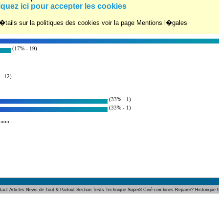
um :
iquez ici pour accepter les cookies
r�s : 8
tails sur la politiques des cookies voir la page Mentions l�gales
(17% - 19)
- 12)
(33% - 1)
(33% - 1)
 non :
tact
Articles
News de Tout & Partout
Section Tests
Technique Super8
Ciné-combines
Reparer?
Historique