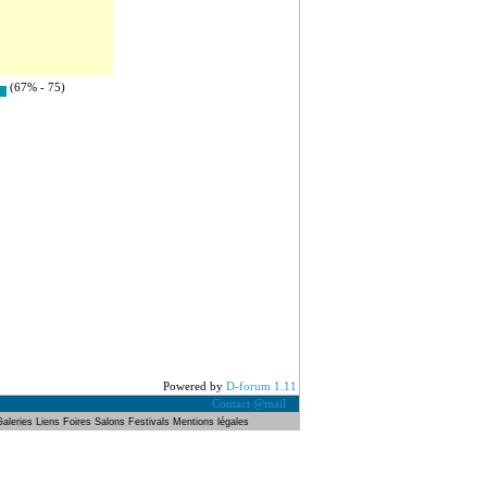
(67% - 75)
Powered by
D-forum 1.11
Contact @mail
Galeries
Liens
Foires Salons
Festivals
Mentions légales