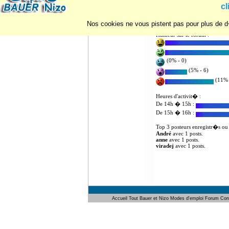
Statistiques d'utilisation du for
cl
Nombre de posts : 3
Nombre d'utilisateurs enregist
Nos cookies ne vous pistent pas pour plus de d�
Humeur sur le forum :
(0% - 0)
(5% - 6)
(11% 
Heures d'activit� :
De 14h � 15h :
De 15h � 16h :
Top 3 posteurs enregistr�s ou
André
avec 1 posts.
anne
avec 1 posts.
viradej
avec 1 posts.
Accueil
Tout Bauer et Nizo
Modes d'emploi
Forum
Con