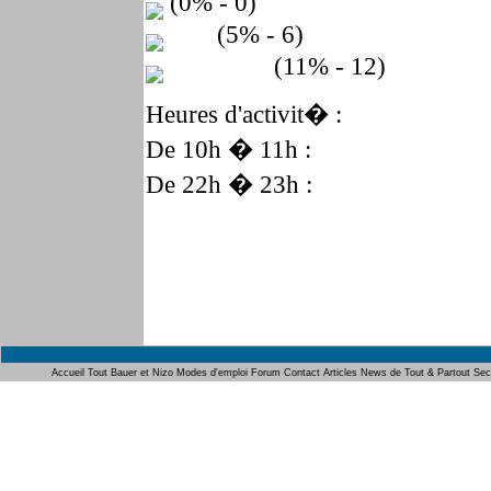
(0% - 0)
(5% - 6)
(11% - 12)
Heures d'activit� :
De 10h � 11h :
De 22h � 23h :
Accueil
Tout Bauer et Nizo
Modes d'emploi
Forum
Contact
Articles
News de Tout & Partout
Sec