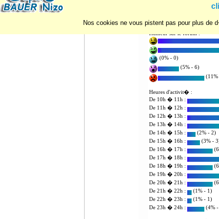
Statistiques d'utilisation du for
cl
Nombre de posts : 89
Nombre d'utilisateurs enregist
Nos cookies ne vous pistent pas pour plus de d�
Humeur sur le forum :
(0% - 0)
(5% - 6)
(11% 
Heures d'activit� :
De 10h � 11h :
De 11h � 12h :
De 12h � 13h :
De 13h � 14h :
De 14h � 15h :
(2% - 2)
De 15h � 16h :
(3% - 3
De 16h � 17h :
(6
De 17h � 18h :
De 18h � 19h :
(6
De 19h � 20h :
De 20h � 21h :
(6
De 21h � 22h :
(1% - 1)
De 22h � 23h :
(1% - 1)
De 23h � 24h :
(4% -