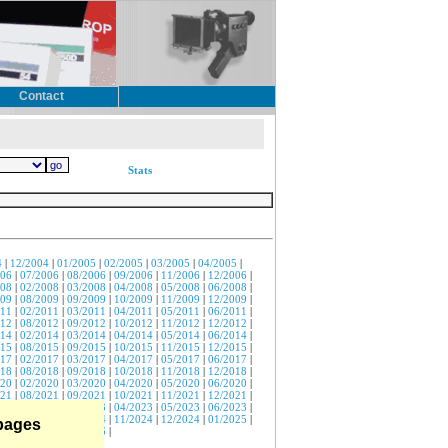
Contact
Stats
4
|
12/2004
|
01/2005
|
02/2005
|
03/2005
|
04/2005
|
006
|
07/2006
|
08/2006
|
09/2006
|
11/2006
|
12/2006
|
008
|
02/2008
|
03/2008
|
04/2008
|
05/2008
|
06/2008
|
009
|
08/2009
|
09/2009
|
10/2009
|
11/2009
|
12/2009
|
011
|
02/2011
|
03/2011
|
04/2011
|
05/2011
|
06/2011
|
012
|
08/2012
|
09/2012
|
10/2012
|
11/2012
|
12/2012
|
014
|
02/2014
|
03/2014
|
04/2014
|
05/2014
|
06/2014
|
015
|
08/2015
|
09/2015
|
10/2015
|
11/2015
|
12/2015
|
017
|
02/2017
|
03/2017
|
04/2017
|
05/2017
|
06/2017
|
018
|
08/2018
|
09/2018
|
10/2018
|
11/2018
|
12/2018
|
020
|
02/2020
|
03/2020
|
04/2020
|
05/2020
|
06/2020
|
021
|
08/2021
|
09/2021
|
10/2021
|
11/2021
|
12/2021
|
023
|
02/2023
|
03/2023
|
04/2023
|
05/2023
|
06/2023
|
024
|
09/2024
|
10/2024
|
11/2024
|
12/2024
|
01/2025
|
 pages
026
|
05/2026
|
07/2026
|