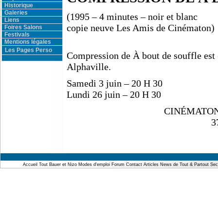
Historique
Galeries
(1995 – 4 minutes – noir et blanc
Liens
copie neuve Les Amis de Cinématon)
Foires Salons
Festivals
Mentions légales
Les Pages Perso
Compression de À bout de souffle est
Alphaville.
Samedi 3 juin – 20 H 30
Lundi 26 juin – 20 H 30
CINÉMATON 
3
Accueil
Tout Bauer et Nizo
Modes d'emploi
Forum
Contact
Articles
News de Tout & Partout
Sec