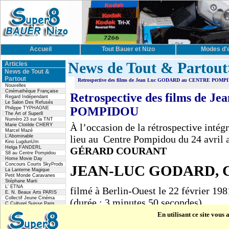
Accueil
Tout Bauer et Nizo
Modes d'
News de Tout & Partout
Articles
News de Tout &
Partout
Retrospective des films de Jean Luc GODARD au CENTRE POMP
Nouvelles
Cinémathèque Française
Retrospective des films de
Regard Indépendant
Le Salon Des Refusés
POMPIDOU
Philippe TYPHAGNE
The Art of Super8
Numéro 23 sur la TNT
À l’occasion de la rétrospective intég
Marie Clotilde CHERY
Marcel Mazé
L'Abominable
lieu au Centre Pompidou du 24 avril a
Kino LugdunUm
Helga FANDERL
GÉRARD COURANT
S8 au Centre Pompidou
Home Movie Day
Concours Courts SkyProds
JEAN-LUC GODARD, C
La Lanterne Magique
Petit Monde Caravanes
Stéphane Marti
L' ETNA
filmé à Berlin-Ouest le 22 février 198
E. N. Beaux Arts PARIS
Collectif Jeune Cinéma
(durée : 3 minutes 50 secondes)
C.Culturel Suisse Paris
Courts Dévant 2008
En utilisant ce site vous
360° et même plus..
Samedi 6 mai 2006 – 17 H 30
Braquage
Le peuple qui manque