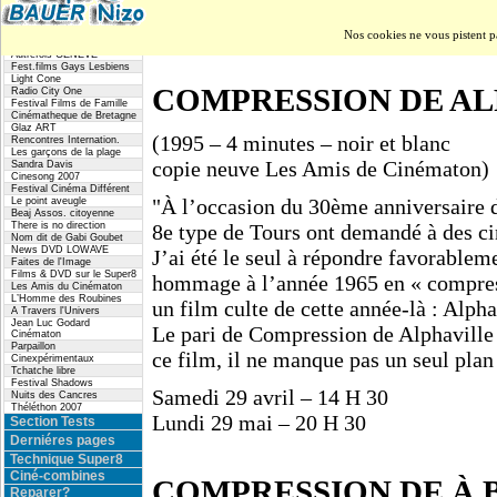
Dimanche 11 juin – 20 H 30
ARTÉ
l' I.N.H.A.
Lundi 14 août – 20 H
Impack
Nos cookies ne vous pistent p
Et Hop Productions
Autrefois GENEVE
Fest.films Gays Lesbiens
Light Cone
COMPRESSION DE AL
Radio City One
Festival Films de Famille
Cinématheque de Bretagne
Glaz ART
(1995 – 4 minutes – noir et blanc
Rencontres Internation.
Les garçons de la plage
copie neuve Les Amis de Cinématon)
Sandra Davis
Cinesong 2007
Festival Cinéma Différent
"À l’occasion du 30ème anniversaire 
Le point aveugle
Beaj Assos. citoyenne
There is no direction
8e type de Tours ont demandé à des cin
Nom dit de Gabi Goubet
News DVD LOWAVE
J’ai été le seul à répondre favorablem
Faites de l'Image
Films & DVD sur le Super8
hommage à l’année 1965 en « compres
Les Amis du Cinématon
L’Homme des Roubines
un film culte de cette année-là : Alph
A Travers l'Univers
Jean Luc Godard
Le pari de Compression de Alphaville 
Cinématon
Parpaillon
ce film, il ne manque pas un seul plan
Cinexpérimentaux
Tchatche libre
Festival Shadows
Samedi 29 avril – 14 H 30
Nuits des Cancres
Théléthon 2007
Lundi 29 mai – 20 H 30
Section Tests
Derniéres pages
Technique Super8
Ciné-combines
COMPRESSION DE À 
Reparer?