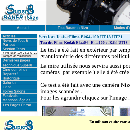
Accueil
Tout Bauer et Nizo
Modes d'
Section Tests
Articles
>Films Ek64-100 UT18 UT21
News de Tout &
Test des Films Kodak Ekta64 - Ekta100 et Kähl UT18 
Partout
Le test a été fait en extérieur par temp
Section Tests
Films Ek64-100 UT18 UT21
granulomètrie des différentes pellicule
Lampes de Visionneuse
Derniéres pages
La mire utilisée nous servira aussi pou
Technique Super8
Ciné-combines
caméras par exemple ) elle à été crée
Reparer?
Historique
Galeries
Ce test a été fait avec une caméra Niz
Liens
images scannées .
Foires Salons
Festivals
Pour les agrandir cliquez sur l'image .
Mentions légales
Les Pages Perso
En utilisant ce site vous