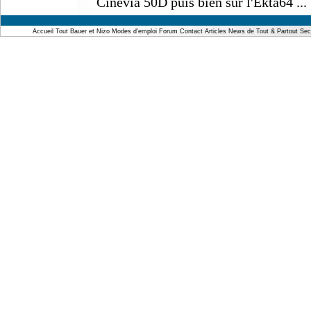
Cinévia 50D puis bien sur l'Ekta64 ... b
Accueil
Tout Bauer et Nizo
Modes d'emploi
Forum
Contact
Articles
News de Tout & Partout
Sec