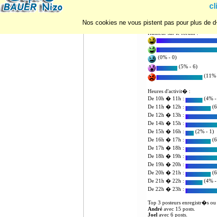
Statistiques d'utilisation du for
cl
Nombre de posts : 51
Nombre d'utilisateurs enregist
Nos cookies ne vous pistent pas pour plus de d�
Humeur sur le forum :
(0% - 0)
(5% - 6)
(11% 
Heures d'activit� :
De 10h � 11h :
(4% -
De 11h � 12h :
(6
De 12h � 13h :
De 14h � 15h :
De 15h � 16h :
(2% - 1)
De 16h � 17h :
(6
De 17h � 18h :
De 18h � 19h :
De 19h � 20h :
De 20h � 21h :
(6
De 21h � 22h :
(4% -
De 22h � 23h :
Top 3 posteurs enregistr�s ou
André
avec 15 posts.
Joel
avec 6 posts.