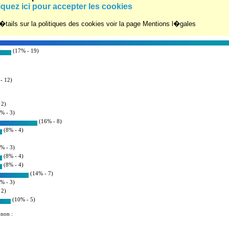
um :
iquez ici pour accepter les cookies
r�s : 8
tails sur la politiques des cookies voir la page Mentions l�gales
(17% - 19)
- 12)
 2)
% - 3)
(16% - 8)
(8% - 4)
% - 3)
(8% - 4)
(8% - 4)
(14% - 7)
% - 3)
 2)
(10% - 5)
 non :