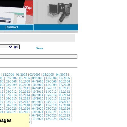
Contact
Stats
4
|
12/2004
|
01/2005
|
02/2005
|
03/2005
|
04/2005
|
006
|
07/2006
|
08/2006
|
09/2006
|
11/2006
|
12/2006
|
008
|
02/2008
|
03/2008
|
04/2008
|
05/2008
|
06/2008
|
009
|
08/2009
|
09/2009
|
10/2009
|
11/2009
|
12/2009
|
011
|
02/2011
|
03/2011
|
04/2011
|
05/2011
|
06/2011
|
012
|
08/2012
|
09/2012
|
10/2012
|
11/2012
|
12/2012
|
014
|
02/2014
|
03/2014
|
04/2014
|
05/2014
|
06/2014
|
015
|
08/2015
|
09/2015
|
10/2015
|
11/2015
|
12/2015
|
017
|
02/2017
|
03/2017
|
04/2017
|
05/2017
|
06/2017
|
018
|
08/2018
|
09/2018
|
10/2018
|
11/2018
|
12/2018
|
020
|
02/2020
|
03/2020
|
04/2020
|
05/2020
|
06/2020
|
021
|
08/2021
|
09/2021
|
10/2021
|
11/2021
|
12/2021
|
023
|
02/2023
|
03/2023
|
04/2023
|
05/2023
|
06/2023
|
024
|
09/2024
|
10/2024
|
11/2024
|
12/2024
|
01/2025
|
 pages
026
|
05/2026
|
07/2026
|