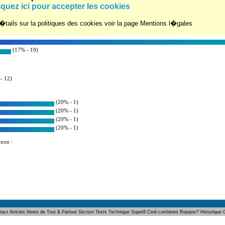
um :
iquez ici pour accepter les cookies
r�s : 8
tails sur la politiques des cookies voir la page Mentions l�gales
(17% - 19)
- 12)
(20% - 1)
(20% - 1)
(20% - 1)
(20% - 1)
 non :
tact
Articles
News de Tout & Partout
Section Tests
Technique Super8
Ciné-combines
Reparer?
Historique