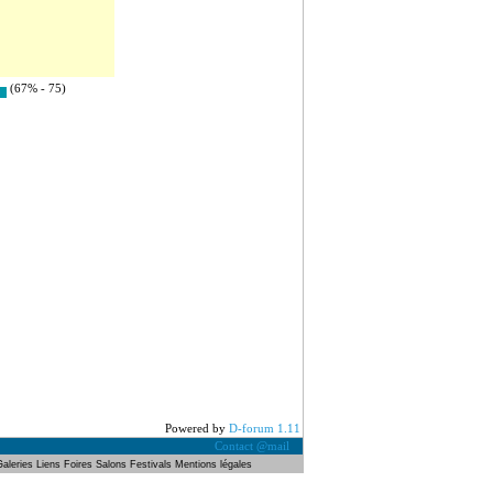
(67% - 75)
Powered by
D-forum 1.11
Contact @mail
Galeries
Liens
Foires Salons
Festivals
Mentions légales