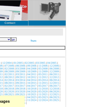
Contact
Stats
4
|
12/2004
|
01/2005
|
02/2005
|
03/2005
|
04/2005
|
006
|
07/2006
|
08/2006
|
09/2006
|
11/2006
|
12/2006
|
008
|
02/2008
|
03/2008
|
04/2008
|
05/2008
|
06/2008
|
009
|
08/2009
|
09/2009
|
10/2009
|
11/2009
|
12/2009
|
011
|
02/2011
|
03/2011
|
04/2011
|
05/2011
|
06/2011
|
012
|
08/2012
|
09/2012
|
10/2012
|
11/2012
|
12/2012
|
014
|
02/2014
|
03/2014
|
04/2014
|
05/2014
|
06/2014
|
015
|
08/2015
|
09/2015
|
10/2015
|
11/2015
|
12/2015
|
017
|
02/2017
|
03/2017
|
04/2017
|
05/2017
|
06/2017
|
018
|
08/2018
|
09/2018
|
10/2018
|
11/2018
|
12/2018
|
020
|
02/2020
|
03/2020
|
04/2020
|
05/2020
|
06/2020
|
021
|
08/2021
|
09/2021
|
10/2021
|
11/2021
|
12/2021
|
023
|
02/2023
|
03/2023
|
04/2023
|
05/2023
|
06/2023
|
024
|
09/2024
|
10/2024
|
11/2024
|
12/2024
|
01/2025
|
 pages
026
|
05/2026
|
07/2026
|