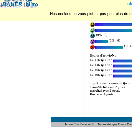
Statistiques d'utilisation du for
cl
Nombre de posts : 5
Nombre d'utilisateurs enregist
Nos cookies ne vous pistent pas pour plus de d�
Humeur sur le forum :
(0% - 0)
(5% - 6)
(11% 
Heures d'activit� :
De 11h � 12h :
De 14h � 15h :
De 16h � 17h :
De 19h � 20h :
Top 3 posteurs enregistr�s ou
Jean-Michel
avec 2 posts.
marchal
avec 2 posts.
Dav
avec 1 posts.
Accueil
Tout Bauer et Nizo
Modes d'emploi
Forum
Con