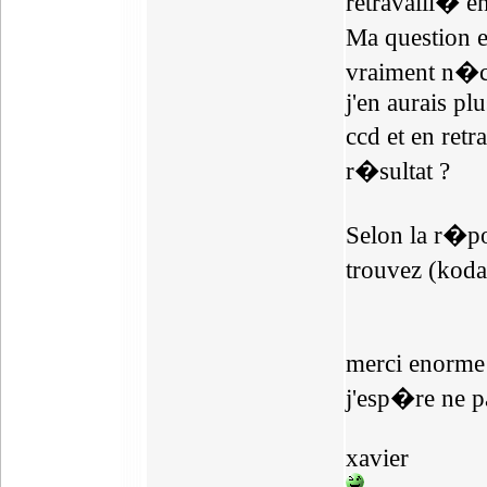
retravaill� en
Ma question es
vraiment n�ce
j'en aurais plu
ccd et en ret
r�sultat ?
Selon la r�pon
trouvez (koda
merci enorme
j'esp�re ne pa
xavier