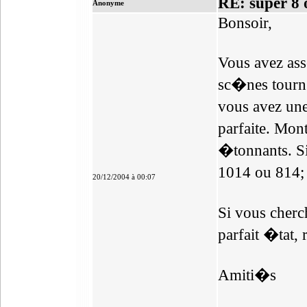
RE: super 8 
Anonyme
Bonsoir,
Vous avez asse
sc�nes tourn�
vous avez un
parfaite. Mon
�tonnants. S
1014 ou 814;
20/12/2004 à 00:07
Si vous cherc
parfait �tat,
Amiti�s