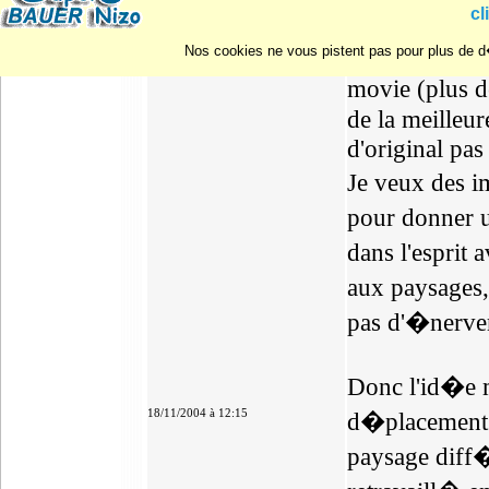
cl
bient�t). Je (
j'ai plusieurs
Nos cookies ne vous pistent pas pour plus de d�
movie (plus d
de la meilleu
d'original pas
Je veux des i
pour donner u
dans l'esprit
aux paysages,
pas d'�nerve
Donc l'id�e m'
18/11/2004 à 12:15
d�placement (t
paysage diff�