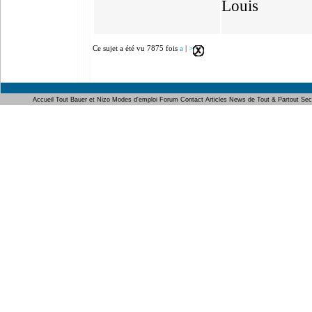
Louis
Ce sujet a été vu 7875 fois
a
|
>
Accueil
Tout Bauer et Nizo
Modes d'emploi
Forum
Contact
Articles
News de Tout & Partout
Sec