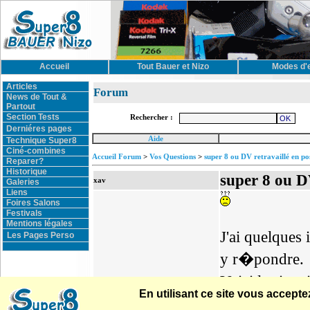
Accueil
Tout Bauer et Nizo
Modes d'
Articles
Forum
News de Tout &
Partout
Section Tests
Rechercher :
Derniéres pages
Aide
Technique Super8
Ciné-combines
Accueil Forum
>
Vos Questions
>
super 8 ou DV retravaillé en po
Reparer?
Historique
super 8 ou D
xav
Galeries
Liens
Foires Salons
Festivals
Mentions légales
J'ai quelques
Les Pages Perso
y r�pondre.
Voici la situa
En utilisant ce site vous accep
�galement un