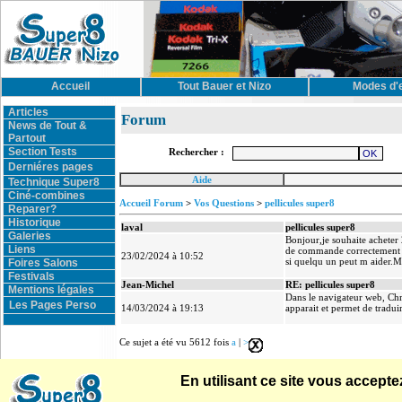
Accueil
Tout Bauer et Nizo
Modes d'
Articles
Forum
News de Tout &
Partout
Section Tests
Rechercher :
Derniéres pages
Aide
Technique Super8
Ciné-combines
Accueil Forum
>
Vos Questions
>
pellicules super8
Reparer?
Historique
laval
pellicules super8
Galeries
Bonjour,je souhaite acheter
Liens
de commande correctement vu
23/02/2024 à 10:52
si quelqu un peut m aider.M
Foires Salons
Festivals
Jean-Michel
RE: pellicules super8
Mentions légales
Dans le navigateur web, Ch
Les Pages Perso
14/03/2024 à 19:13
apparait et permet de traduir
Ce sujet a été vu 5612 fois
a
|
>
En utilisant ce site vous accep