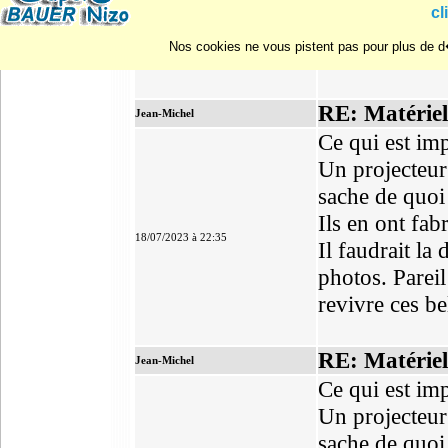
caméra de mêm
cl
montage de m
Nos cookies ne vous pistent pas pour plus de d�
Bonne soirée 
RE: Matériel
Jean-Michel
Ce qui est imp
Un projecteur
sache de quoi i
Ils en ont fa
18/07/2023 à 22:35
Il faudrait l
photos. Pareil
revivre ces be
RE: Matériel
Jean-Michel
Ce qui est imp
Un projecteur
sache de quoi i