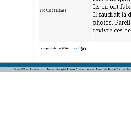
Ils en ont fa
18/07/2023 à 22:36
Il faudrait l
photos. Pareil
revivre ces be
Ce sujet a été vu 4844 fois
a
|
>
Accueil
Tout Bauer et Nizo
Modes d'emploi
Forum
Contact
Articles
News de Tout & Partout
Sec