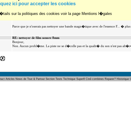
Je confirme que l'utilisation de l'essence F pour nettoyer les films est sans risque. Je l'a
iquez ici pour accepter les cookies
35 mm mais aussi sur du Super 8.
tails sur la politiques des cookies voir la page Mentions l�gales
RE: nettoyer de film sonore 8mm
...et la piste sonore magn�tique n'en souffre pas ???
Parce que je n'oserais pas nettoyer une bande magn�tique avec de l'essence F... � plus f
RE: nettoyer de film sonore 8mm
Bonjour,
Non. Aucun probl�me. La piste ne se d�colle pas et la qualit� du son n'est pas alt�
>
tact
Articles
News de Tout & Partout
Section Tests
Technique Super8
Ciné-combines
Reparer?
Historique