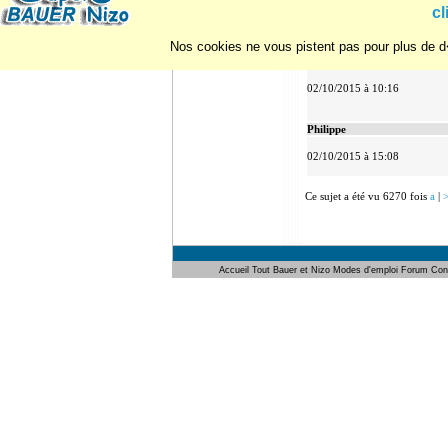
cl
29/09/2015 à 12:50
Nos cookies ne vous pistent pas pour plus de d�
Jean-Michel
02/10/2015 à 10:16
Philippe
02/10/2015 à 15:08
Ce sujet a été vu 6270 fois
a
|
Accueil
Tout Bauer et Nizo
Modes d'emploi
Forum
Con