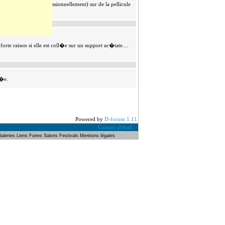
i souvent utilis�e (professionnellement) sur de la pellicule
orte raison si elle est coll�e sur un support ac�tate....
r�e.
Powered by
D-forum 1.11
Contact @mail
Galeries
Liens
Foires Salons
Festivals
Mentions légales