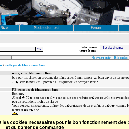
 Nizo
Modes d'emploi
Forum
Selectionnez
votre forum :
Nouveau sujet
Répondre
ns
>
nettoyer de film sonore 8mm
nettoyer de film sonore 8mm
bonjour j,ai chiner en brocante des films super 8 mm sonore j,ai bien envie de les net
70� sous la mais est-il possible ou risquer de les nettoyer avec ?
RE: nettoyer de film sonore 8mm
Bonjour,
Alcool � 70� c'est risqu� il y a sur ce site des produits pr�vus pour le nettoyage des
peu de recul donc moins de risque
Vous pouvez, sans garantie, utiliser des d�graissants doux et a faible d�p�t comme l'e
mettre tr�s tr�s peu.
tez les cookies necessaires pour le bon fonctionnement des
RE: nettoyer de film sonore 8mm
et du panier de commande
Bonjour,