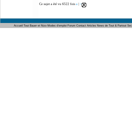
Ce sujet a été vu 6522 fois
a
|
>
Accueil
Tout Bauer et Nizo
Modes d'emploi
Forum
Contact
Articles
News de Tout & Partout
Sec