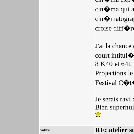
cin�ma qui a 
cin�matograph
croise diff�r
J'ai la chan
court intitul
8 K40 et 64t.
Projections l
Festival C�t�
Je serais ravi
Bien superhu
RE: atelier s
valdez