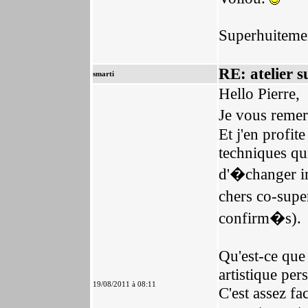
Superhuiteme
RE: atelier s
smarti
Hello Pierre,
Je vous remer
Et j'en profit
techniques qui
d'�changer im
chers co-supe
confirm�s).
Qu'est-ce que 
artistique per
19/08/2011 à 08:11
C'est assez fa