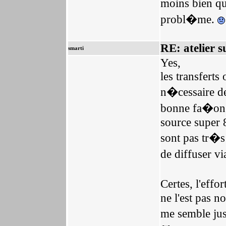
moins bien q
probl�me.
RE: atelier s
smarti
Yes,
les transferts
n�cessaire de
bonne fa�on d
source super 
sont pas tr�s 
de diffuser v
Certes, l'effo
ne l'est pas n
me semble jus