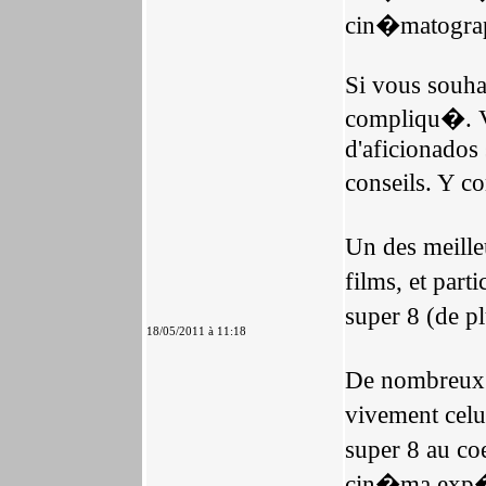
cin�matograp
Si vous souhai
compliqu�. Vo
d'aficionados
conseils. Y co
Un des meille
films, et pa
super 8 (de pl
18/05/2011 à 11:18
De nombreux f
vivement celu
super 8 au c
cin�ma exp�r