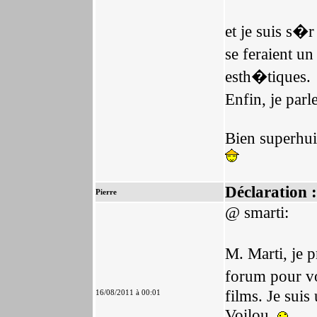
et je suis s�
se feraient u
esth�tiques.
Enfin, je par
Bien superhu
Déclaration :
Pierre
@ smarti:
M. Marti, je 
forum pour vo
films. Je suis
16/08/2011 à 00:01
Voilou.