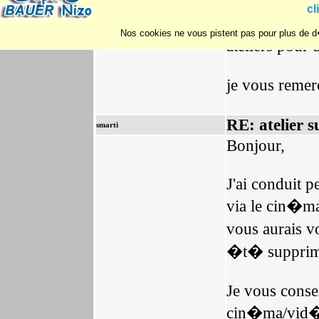
demande alors 
cl
paris o� on d
Nos cookies ne vous pistent pas pour plus de d�
ateliers pour
je vous remer
RE: atelier s
smarti
Bonjour,
J'ai conduit p
via le cin�ma
vous aurais vo
�t� supprim
Je vous consei
cin�ma/vid�o 