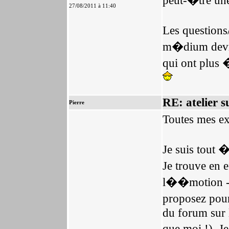
peut-�tre une
27/08/2011 à 11:40
Les questions
m�dium devrai
qui ont plus �
RE: atelier s
Pierre
Toutes mes e
Je suis tout �
Je trouve en e
l��motion - 
proposez pour
du forum sur 
que moi !). J