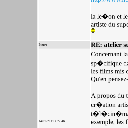
la le�on et l
artiste du supe
RE: atelier s
Pierre
Concernant la 
sp�cifique d
les films mis 
Qu'en pensez
A propos du 
cr�ation arti
t�l�cin�ma p
exemple, les f
14/09/2011 à 22:46