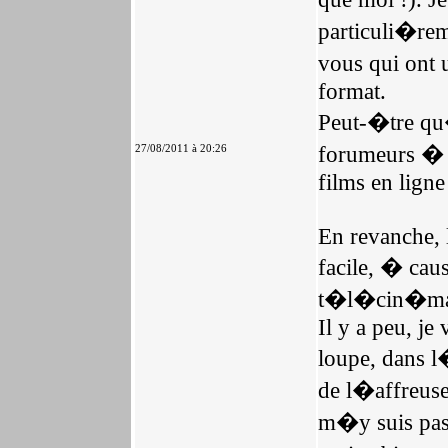
particuli�rem
vous qui ont u
format.
Peut-�tre qu
forumeurs � i
27/08/2011 à 20:26
films en ligne
En revanche, 
facile, � cau
t�l�cin�ma 
Il y a peu, je
loupe, dans 
de l�affreuse
m�y suis pas 