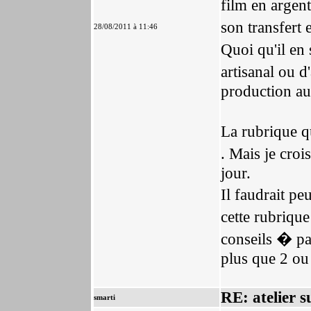
film en argen
son transfert
28/08/2011 à 11:46
Quoi qu'il en 
artisanal ou d
production au
La rubrique
. Mais je croi
jour.
Il faudrait p
cette rubriqu
conseils � pa
plus que 2 ou 
RE: atelier s
smarti