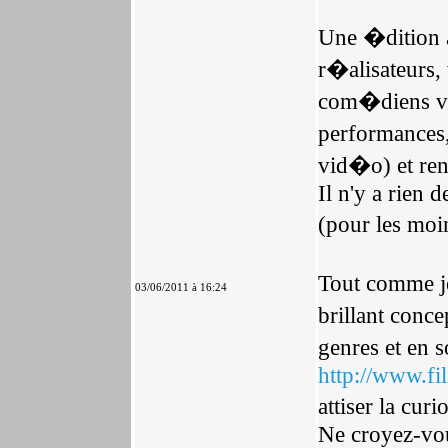
Une �dition a
r�alisateurs, 
com�diens vi
performances,
vid�o) et renc
Il n'y a rien 
(pour les moi
Tout comme j
03/06/2011 à 16:24
brillant conce
genres et en s
http://www.f
attiser la cu
Ne croyez-vo