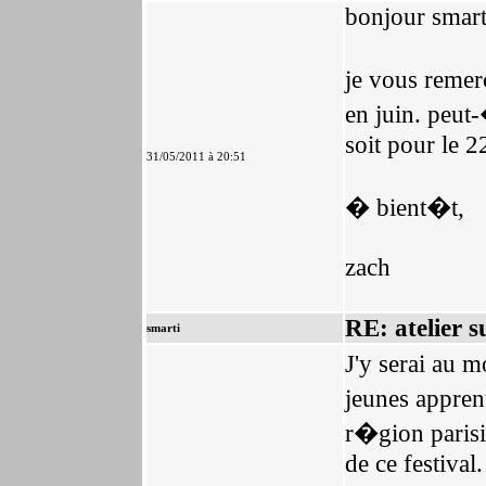
bonjour smart
je vous remer
en juin. peut
soit pour le 2
31/05/2011 à 20:51
� bient�t,
zach
RE: atelier s
smarti
J'y serai au m
jeunes apprent
r�gion parisi
de ce festival.