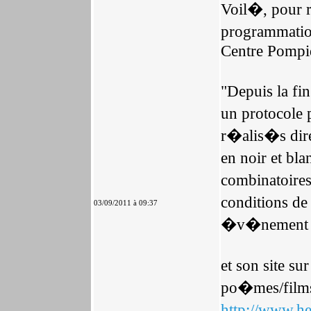
Voil�, pour 
programmatio
Centre Pompid
"Depuis la fi
un protocole 
r�alis�s dir
en noir et bl
combinatoires
conditions de
03/09/2011 à 09:37
�v�nement u
et son site s
po�mes/films
http://www.h