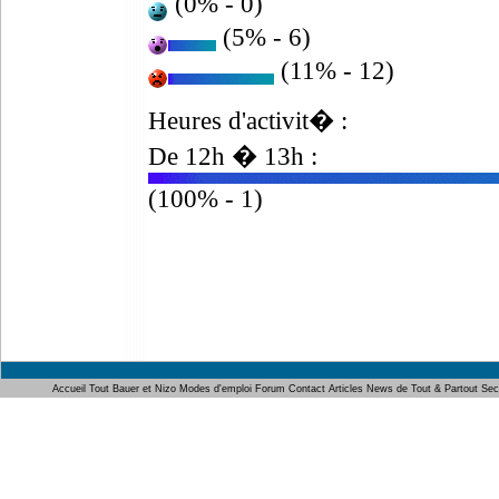
(0% - 0)
(5% - 6)
(11% - 12)
Heures d'activit� :
De 12h � 13h :
(100% - 1)
Accueil
Tout Bauer et Nizo
Modes d'emploi
Forum
Contact
Articles
News de Tout & Partout
Sec