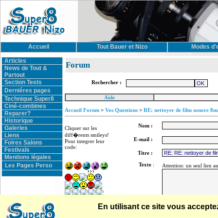
Accueil
Tout Bauer et Nizo
Modes d'
Articles
Forum
News de Tout &
Partout
Section Tests
Rechercher :
Derniéres pages
Aide
Technique Super8
Ciné-combines
Accueil Forum
>
Vos Questions
>
RE: nettoyer de film sonore 8
Reparer?
Historique
Nom :
Galeries
Cliquer sur les
Liens
diff�rents smileys!
E-mail :
Pour integrer leur
Foires Salons
code:
Festivals
Titre :
Mentions légales
Texte
:
Les Pages Perso
Attention: un seul lien a
En utilisant ce site vous accep