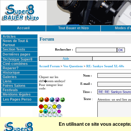
Accueil
Tout Bauer et Nizo
Modes d'
Articles
Forum
News de Tout &
Partout
Section Tests
Rechercher :
Derniéres pages
Aide
Technique Super8
Ciné-combines
Accueil Forum
>
Vos Questions
>
RE: Sankyo Sound XL-60s
Reparer?
Historique
Nom :
Galeries
Cliquer sur les
Liens
diff�rents smileys!
E-mail :
Pour integrer leur
Foires Salons
code:
Festivals
Titre :
Mentions légales
Texte
:
Les Pages Perso
Attention: un seul lien a
En utilisant ce site vous accep