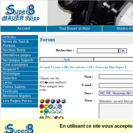
Accueil
Tout Bauer et Nizo
Modes d'
Articles
Forum
News de Tout &
Partout
Section Tests
Rechercher :
Derniéres pages
Aide
Technique Super8
Ciné-combines
Accueil Forum
>
Bla bla cinema
>
RE: Nouveau film Super 8
Reparer?
Historique
Nom :
Galeries
Cliquer sur les
Liens
diff�rents smileys!
E-mail :
Pour integrer leur
Foires Salons
code:
Festivals
Titre :
Mentions légales
Texte
:
Les Pages Perso
Attention: un seul lien a
En utilisant ce site vous accep