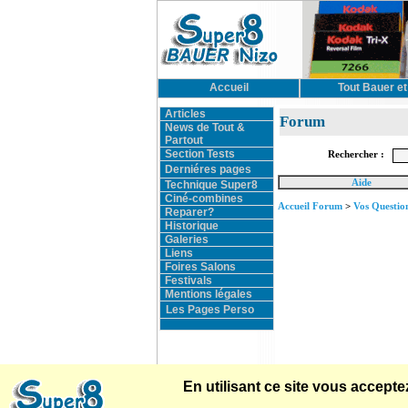
Accueil
Tout Bauer et
Articles
Forum
News de Tout &
Partout
Section Tests
Rechercher :
Derniéres pages
Aide
Technique Super8
Ciné-combines
Accueil Forum
>
Vos Questio
Reparer?
Historique
Galeries
Liens
Foires Salons
Festivals
Mentions légales
Les Pages Perso
En utilisant ce site vous accep
Accueil
Tout Bauer et Nizo
Modes d'emploi
Forum
Con