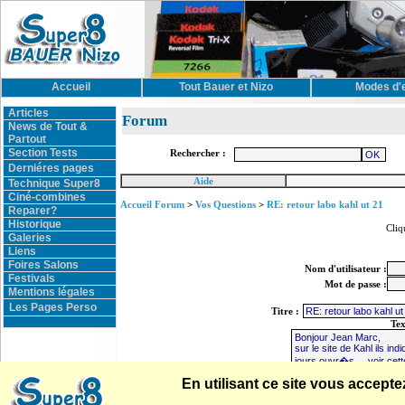
Accueil
Tout Bauer et Nizo
Modes d'
Articles
Forum
News de Tout &
Partout
Section Tests
Rechercher :
Derniéres pages
Aide
Technique Super8
Ciné-combines
Accueil Forum
>
Vos Questions
>
RE: retour labo kahl ut 21
Reparer?
Historique
Cliq
Galeries
Liens
Foires Salons
Nom d'utilisateur :
Festivals
Mot de passe :
Mentions légales
Les Pages Perso
Titre :
Te
En utilisant ce site vous accep