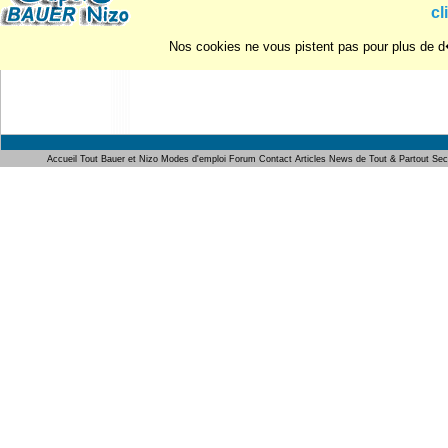
cl
Nos cookies ne vous pistent pas pour plus de d�
Accueil
Tout Bauer et Nizo
Modes d'emploi
Forum
Contact
Articles
News de Tout & Partout
Sec