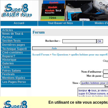
Accueil
Tout Bauer et Nizo
Modes d'
Articles
Forum
News de Tout &
Partout
Section Tests
Rechercher :
Derniéres pages
Aide
Technique Super8
Ciné-combines
Accueil Forum
>
Vos Questions
>
quelles bobines pour ma super8
Reparer?
Historique
Cliq
Galeries
Liens
Foires Salons
Nom d'utilisateur :
Festivals
Mot de passe :
Mentions légales
Les Pages Perso
Titre :
Te
En utilisant ce site vous accep