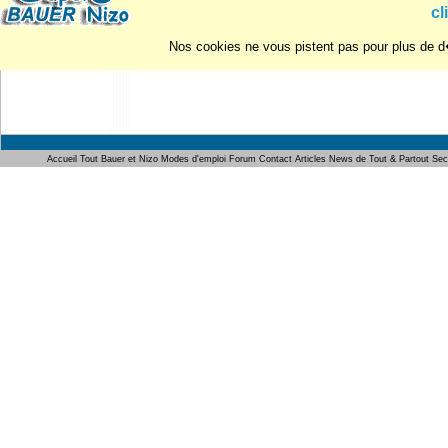
cl
Nos cookies ne vous pistent pas pour plus de d�
Accueil
Tout Bauer et Nizo
Modes d'emploi
Forum
Contact
Articles
News de Tout & Partout
Sec