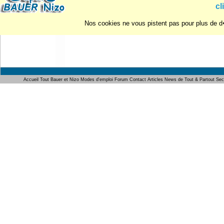
cl
Nos cookies ne vous pistent pas pour plus de d�
Accueil
Tout Bauer et Nizo
Modes d'emploi
Forum
Contact
Articles
News de Tout & Partout
Sec