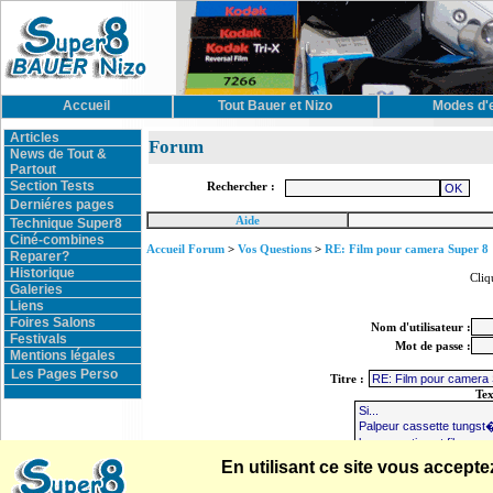
Accueil
Tout Bauer et Nizo
Modes d'
Articles
Forum
News de Tout &
Partout
Section Tests
Rechercher :
Derniéres pages
Aide
Technique Super8
Ciné-combines
Accueil Forum
>
Vos Questions
>
RE: Film pour camera Super 8
Reparer?
Historique
Cliq
Galeries
Liens
Foires Salons
Nom d'utilisateur :
Festivals
Mot de passe :
Mentions légales
Les Pages Perso
Titre :
Te
En utilisant ce site vous accep