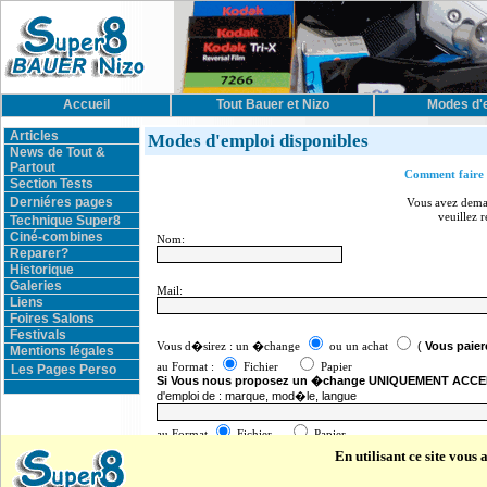
Accueil
Tout Bauer et Nizo
Modes d'
Articles
Modes d'emploi disponibles
News de Tout &
Partout
Comment faire 
Section Tests
Derniéres pages
Vous avez dem
veuillez r
Technique Super8
Ciné-combines
Nom:
Reparer?
Historique
Galeries
Mail:
Liens
Foires Salons
Festivals
Vous d�sirez : un �change
ou un achat
(
Vous paier
Mentions légales
au Format :
Fichier
Papier
Les Pages Perso
Si Vous nous proposez un �change UNIQUEMENT ACCE
d'emploi de : marque, mod�le, langue
au Format
Fichier
Papier
En utilisant ce site vous
Vous pouvez ajouter une information un commentaire ci dessous