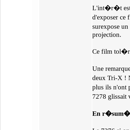
L'int�r�t es
d'exposer ce 
surexpose un 
projection.
Ce film tol�r
Une remarque
deux Tri-X ! 
plus ils n'on
7278 glissait
En r�sum�