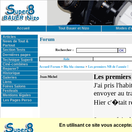
Accueil
Tout Bauer et Nizo
Modes d'
Articles
Forum
News de Tout &
Partout
Section Tests
Rechercher :
Derniéres pages
Aide
Technique Super8
Ciné-combines
Accueil Forum
>
Bla bla cinema
>
Les premiers NB de l'année !
Reparer?
Historique
Les premiers
Jean-Michel
Galeries
Liens
J'ai pris l'ha
Foires Salons
Festivals
envoyer au tr
Mentions légales
Les Pages Perso
Hier c'�tait 
Je vous fais d
En utilisant ce site vous accep
point sur les 