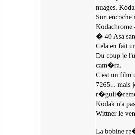
nuages. Koda
Son encoche 
Kodachrome 4
� 40 Asa sans 
Cela en fait 
Du coup je l'
cam�ra.
C'est un film
7265... mais 
r�guli�remen
Kodak n'a pas
Wittner le ve
La bobine re