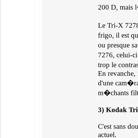
200 D, mais l�
Le Tri-X 7278 
frigo, il est 
ou presque sa
7276, celui-c
trop le contra
En revanche, i
d'une cam�ra 
m�chants filt
3) Kodak Tr
C'est sans dou
actuel.