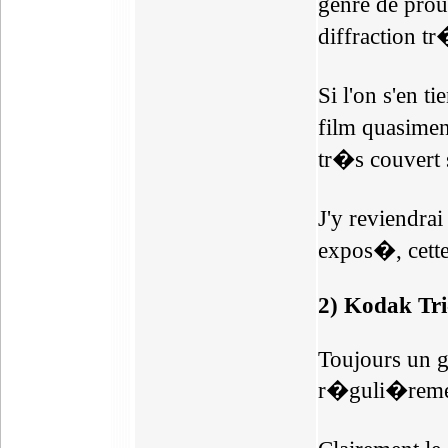
genre de prou
diffraction 
Si l'on s'en t
film quasimen
tr�s couvert 
J'y reviendra
expos�, cette
2) Kodak Tr
Toujours un gr
r�guli�remen