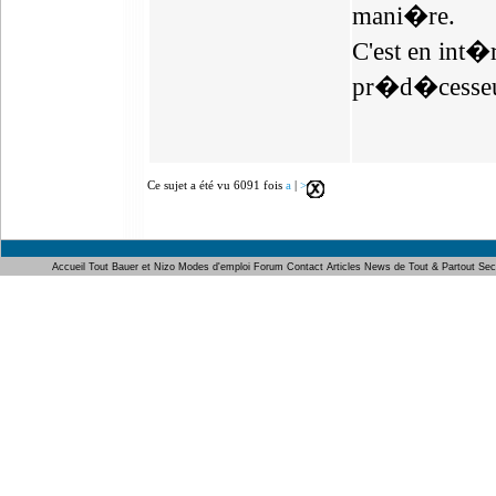
mani�re.
C'est en int�r
pr�d�cesseu
Ce sujet a été vu 6091 fois
a
|
>
Accueil
Tout Bauer et Nizo
Modes d'emploi
Forum
Contact
Articles
News de Tout & Partout
Sec