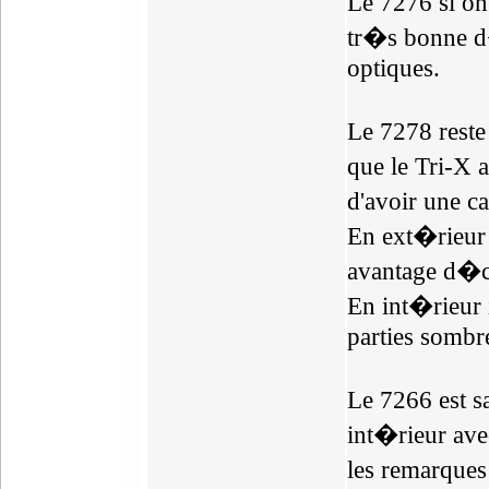
Le 7276 si on
tr�s bonne d�
optiques.
Le 7278 reste
que le Tri-X 
d'avoir une 
En ext�rieur 
avantage d�ci
En int�rieur i
parties sombr
Le 7266 est s
int�rieur ave
les remarques