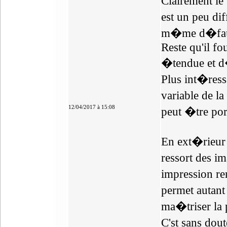
Clairement le
est un peu di
m�me d�faut,
Reste qu'il f
�tendue et d
Plus int�ress
variable de l
12/04/2017 à 15:08
peut �tre po
En ext�rieur 
ressort des 
impression re
permet autant 
ma�triser la
C'st sans dou