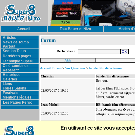
Accueil
Tout Bauer et Nizo
Modes d'
Articles
Forum
News de Tout &
Partout
Section Tests
Rechercher :
Derniéres pages
Aide
Technique Super8
Ciné-combines
Accueil Forum
>
Vos Questions
>
bande film défectueuse
Reparer?
Historique
Christian
bande film défectueuse
Galeries
Bonjour,
Liens
Foires Salons
j'ai des films FUJI super 8
02/03/2017 à 19:38
Festivals
ou 2 cm . comment r�pare
Merci, cordialement
Mentions légales
Les Pages Perso
Jean-Michel
RE: bande film défectueus
Si la s�quence est � ce poin
03/03/2017 à 12:50
adh�sifs, les m�mes que po
christian
RE: bande film défectueus
Ok. Merci, c'est ce que je 
En utilisant ce site vous accep
sont pr�sents!
03/03/2017 à 14:42