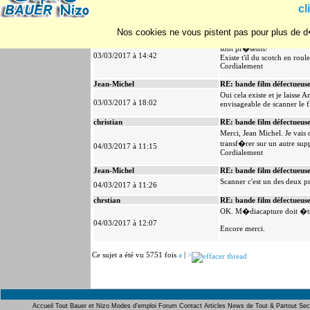
Existe t'il du scotch en rou
cl
Cordialement
christian
RE: bande film défectueus
Nos cookies ne vous pistent pas pour plus de d�
Ok. Merci, c'est ce que je 
sont pr�sents!
03/03/2017 à 14:42
Existe t'il du scotch en rou
Cordialement
Jean-Michel
RE: bande film défectueus
Oui cela existe et je laisse
03/03/2017 à 18:02
envisageable de scanner le fi
christian
RE: bande film défectueus
Merci, Jean Michel. Je vais 
transf�rer sur un autre supp
04/03/2017 à 11:15
Cordialement
Jean-Michel
RE: bande film défectueus
Scanner c'est un des deux pr
04/03/2017 à 11:26
chrstian
RE: bande film défectueus
OK. M�diacapture doit �tre 
04/03/2017 à 12:07
Encore merci.
Ce sujet a été vu 5751 fois
a
|
>
Accueil
Tout Bauer et Nizo
Modes d'emploi
Forum
Contact
Articles
News de Tout & Partout
Sec