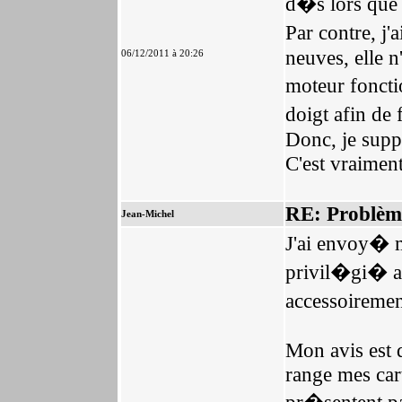
d�s lors que l
Par contre, j'
neuves, elle n'
06/12/2011 à 20:26
moteur foncti
doigt afin de
Donc, je supp
C'est vraimen
RE: Problèm
Jean-Michel
J'ai envoy� 
privil�gi� a
accessoireme
Mon avis est q
range mes car