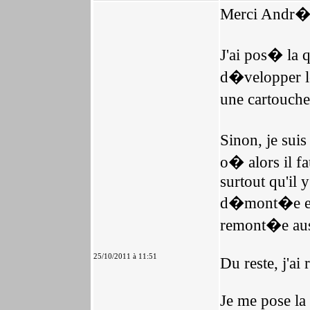
Merci Andr� 
J'ai pos� la q
d�velopper 
une cartouch
Sinon, je sui
o� alors il f
surtout qu'il 
d�mont�e en s
remont�e auss
25/10/2011 à 11:51
Du reste, j'ai
Je me pose la 