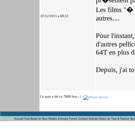
pr�sentent pa
Les films "�
07/12/2011 à 08:52
autres....
Pour l'instan
d'autres pelli
64T en plus d
Depuis, j'ai 
Ce sujet a été vu 7868 fois
a
|
>
Accueil
Tout Bauer et Nizo
Modes d'emploi
Forum
Contact
Articles
News de Tout & Partout
Sec