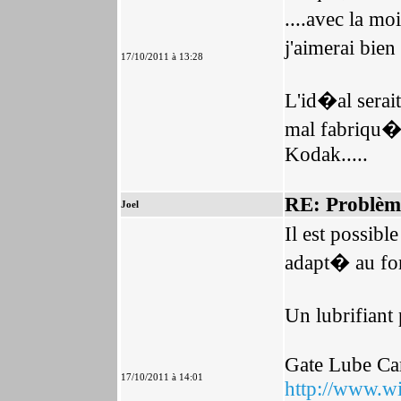
....avec la m
j'aimerai bie
17/10/2011 à 13:28
L'id�al serait
mal fabriqu�e
Kodak.....
RE: Problèm
Joel
Il est possib
adapt� au for
Un lubrifian
Gate Lube C
17/10/2011 à 14:01
http://www.wi