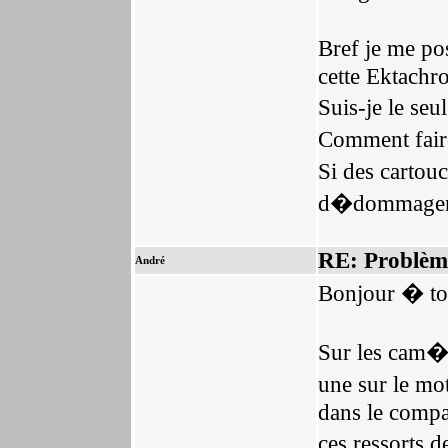
Bref je me po
cette Ektachro
Suis-je le seu
Comment fair
Si des cartou
d�dommagem
RE: Problèm
André
Bonjour � to
Sur les cam�r
une sur le mo
dans le compar
ces ressorts 