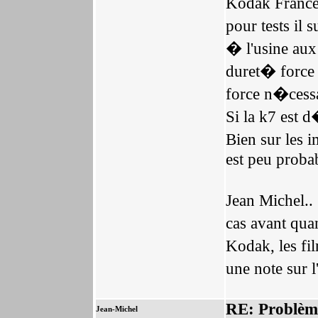
Kodak France 
pour tests il 
� l'usine aux
duret� force 
force n�cessa
Si la k7 est 
Bien sur les 
est peu probab
Jean Michel.. 
cas avant qua
Kodak, les fi
une note sur 
RE: Problèm
Jean-Michel