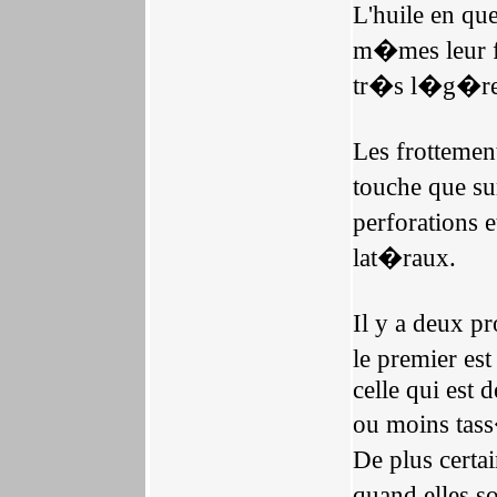
L'huile en qu
m�mes leur fi
tr�s l�g�reme
Les frottemen
touche que su
perforations 
lat�raux.
Il y a deux 
le premier es
celle qui est 
ou moins tas
De plus certa
quand elles so