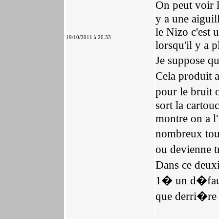
On peut voir 
y a une aiguil
le Nizo c'est 
19/10/2011 à 20:33
lorsqu'il y a 
Je suppose qu
Cela produit 
pour le bruit 
sort la cartou
montre on a l'
nombreux tour
ou devienne t
Dans ce deuxi
1� un d�faut
que derri�re l