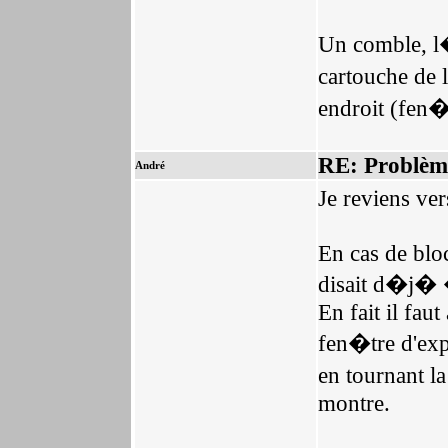
Un comble, l�
cartouche de
endroit (fen�
RE: Problèm
André
Je reviens ve
En cas de bloc
disait d�j� 
En fait il fau
fen�tre d'expo
en tournant la
montre.