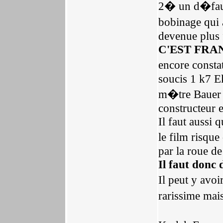
2� un d�faut 
bobinage qui a
devenue plus f
C'EST FRA
encore consta
soucis 1 k7 E
m�tre Bauer l
constructeur e
Il faut aussi 
le film risque
par la roue de
Il faut donc 
Il peut y avo
rarissime mai