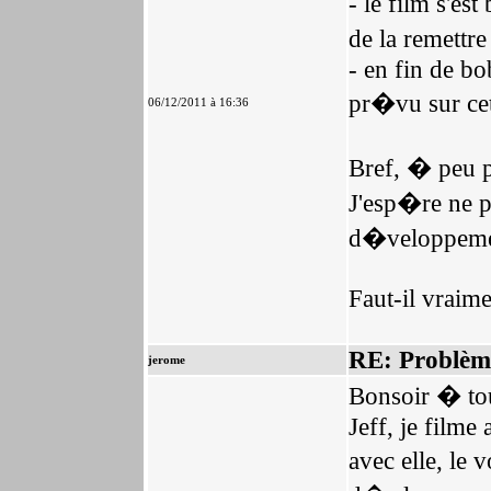
- le film s'es
de la remettr
- en fin de bo
pr�vu sur cet
06/12/2011 à 16:36
Bref, � peu p
J'esp�re ne p
d�veloppemen
Faut-il vraime
RE: Problèm
jerome
Bonsoir � to
Jeff, je filme
avec elle, le 