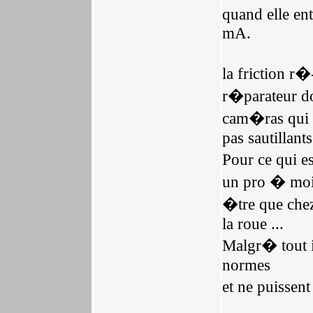
quand elle en
mA.
la friction 
r�parateur doi
cam�ras qui es
pas sautillants
Pour ce qui e
un pro � moin
�tre que chez
la roue ...
Malgr� tout i
normes
et ne puissen