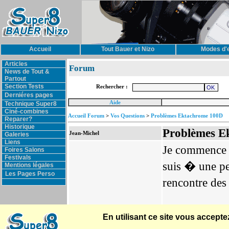
Accueil
Tout Bauer et Nizo
Modes d'
Articles
Forum
News de Tout &
Partout
Section Tests
Rechercher :
Derniéres pages
Aide
Technique Super8
Ciné-combines
Accueil Forum
>
Vos Questions
>
Problèmes Ektachrome 100D
Reparer?
Historique
Problèmes E
Jean-Michel
Galeries
Liens
Je commence �
Foires Salons
Festivals
suis � une pet
Mentions légales
Les Pages Perso
rencontre de
1ere cartouch
En utilisant ce site vous accep
d'expos�, le 