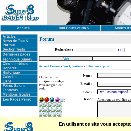
Accueil
Tout Bauer et Nizo
Modes d'
Articles
Forum
News de Tout &
Partout
Section Tests
Rechercher :
Derniéres pages
Aide
Technique Super8
Ciné-combines
Accueil Forum
>
Vos Questions
>
Film non exposé
Reparer?
Historique
Nom :
Galeries
Cliquer sur les
Liens
diff�rents smileys!
E-mail :
Pour integrer leur
Foires Salons
code:
Festivals
Titre :
Mentions légales
Texte
:
Les Pages Perso
Attention: un seul lien a
En utilisant ce site vous accep